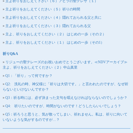
主よ祈りをおしえて下さい（６）アビラの聖テレサ（１）
主よ祈りをおしえてください（５）祈りの時間
主よ祈りをおしえてください（４）隠れておられる父と共に
主よ祈りをおしえてください（３）隠れておられる父
主よ、祈りをおしえてください（２） はじめの一歩（その２）
主よ、祈りをおしえてください（１） はじめの一歩（その1）
祈りQ&A
リジューの聖テレーズのお祝いおめでとうございます。≪NDVアーカイブ≫
主よ、祈りをおしえてください（２）中山真里
Q1：「祈り」って何ですか？
Q2: 洗礼の時、神父様に「祈りは大切です。」と言われたのですが、なぜ祈
らないといけないんですか？
Q3：祈る時には、必ず決まった文句を唱えなければならないのでしょうか？
Q4: 祈りたいのですが、時間がないのです！どうしたらいいでしょう？
Q5：祈ろうと思うと、気が散ってしまい、祈れません。私は、祈りに向いて
いないような気がするのですが…？