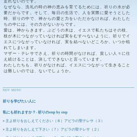
走れないのです。
なぜなら、洗礼の時の神の恵みを育てるためには、祈りの水が必
要だからです。そして、毎日の生活で、人を実際に愛そうとした
時、祈りの中で、神からの愛と力をいただかなければ、わたした
ちの中には、その力がないからです。
愛は、神からきます。ぶどうの木は、イエスで私たちはその枝、
枝が木につながっていなければ実をむすべないように、祈りでイ
エスにつながっていなければ、実を結べないどころか、いつか枯
れてしまいます。
マザー・テレサでさえ、祈りの時間がなければ、貧しい人々に仕
え続けることは、決してできないと言っています。
わたしたちも、祈りがなければ、イエスにつながって生きること
は難しいのでは、ないでしょうか。
NDV MENU
祈りを学びたい人に
私にも祈れますか？- 祈りのstep by step
主よ祈りをおしえてください（８）アビラの聖テレサ（３）
主よ祈りをおしえて下さい（７）アビラの聖テレサ（２）