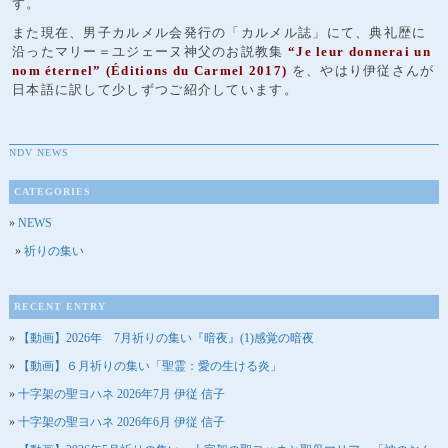
す。
また現在、男子カルメル会発行の「カルメル誌」にて、典礼歴に
沿ったマリー＝ユジェーヌ神父のお説教集
“Je leur donnerai un
nom éternel” (Éditions du Carmel 2017)
を、やはり伊従さんが
日本語に訳して少しずつご紹介しています。
NDV NEWS
CATEGORIES
NEWS
祈りの集い
RECENT ENTRY
【動画】2026年 7月祈りの集い『暗夜』(1)感覚の暗夜
【動画】６月祈りの集い「聖霊：愛の生ける炎」
十字架の聖ヨハネ 2026年7月 伊従 信子
十字架の聖ヨハネ 2026年6月 伊従 信子