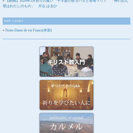
【動画】2026年5月祈りの集い 十字架の聖ヨハネと聖母マリア 「神のおん
母はわたしのもの」 片山 はるひ
NDV LINKS
Notre-Dame de vie France(本部)