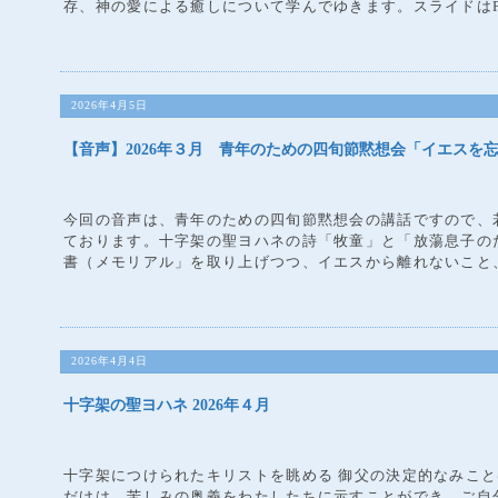
存、神の愛による癒しについて学んでゆきます。スライドはPD
2026年4月5日
【音声】2026年３月 青年のための四旬節黙想会「イエスを
今回の音声は、青年のための四旬節黙想会の講話ですので、
ております。十字架の聖ヨハネの詩「牧童」と「放蕩息子の
書（メモリアル」を取り上げつつ、イエスから離れないこと、
2026年4月4日
十字架の聖ヨハネ 2026年４月
十字架につけられたキリストを眺める 御父の決定的なみこ
だけは、苦しみの奥義をわたしたちに示すことができ、ご自