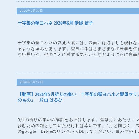
2026年5月30日
十字架の聖ヨハネ 2026年6月 伊従 信子
十字架の聖ヨハネの教えの底には、表面には必ずしも現れな
るような望みがあります。聖ヨハネはさまざまな出来事を生
ない思いや、他のことに対する気がかりなどよりさらに高尚な
2026年5月17日
【動画】2026年5月祈りの集い 十字架の聖ヨハネと聖母マ
のもの」 片山 はるひ
5月の祈りの集いの講話をお届けします。聖母月にあたり、
歩むための糧としていただければ幸いです。4月と同じく、
のgoogle DriveのリンクからDLしてください。ヨハネや [