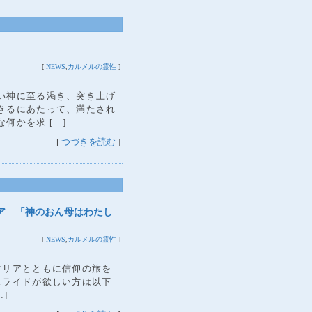
[
NEWS
,
カルメルの霊性
]
い神に至る渇き、突き上げ
きるにあたって、満たされ
何かを求 […]
[
つづきを読む
]
リア 「神のおん母はわたし
[
NEWS
,
カルメルの霊性
]
マリアとともに信仰の旅を
スライドが欲しい方は以下
…]