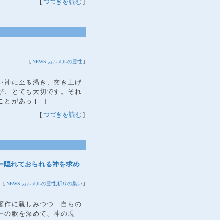
[
つづきを読む
]
[
NEWS
,
カルメルの霊性
]
い神に至る渇き、突き上げ
が、とても大切です。それ
とがあっ […]
[
つづきを読む
]
 ー隠れておられる神を求め
[
NEWS
,
カルメルの霊性
,
祈りの集い
]
著作に親しみつつ、自らの
一の歌を深めて、神の現