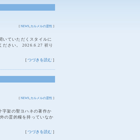
[
NEWS
,
カルメルの霊性
]
聞いていただくスタイルに
。 2026.6.27 祈り
[
つづきを読む
]
[
NEWS
,
カルメルの霊性
]
 十字架の聖ヨハネの著作か
以外の霊的糧を持っていなか
[
つづきを読む
]