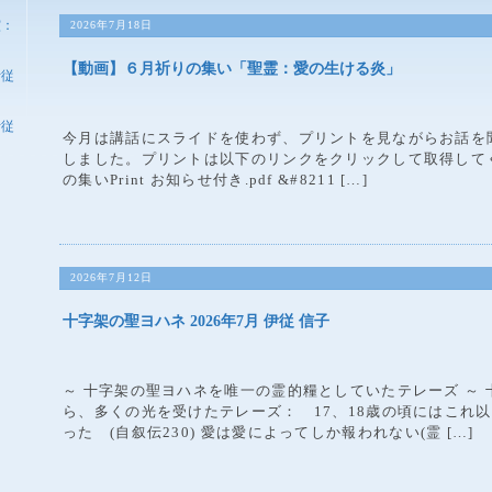
霊：
2026年7月18日
【動画】６月祈りの集い「聖霊：愛の生ける炎」
伊従
伊従
今月は講話にスライドを使わず、プリントを見ながらお話を
しました。プリントは以下のリンクをクリックして取得してください
い
の集いPrint お知らせ付き.pdf &#8211 […]
ア
」
2026年7月12日
十字架の聖ヨハネ 2026年7月 伊従 信子
～ 十字架の聖ヨハネを唯一の霊的糧としていたテレーズ ～
ら、多くの光を受けたテレーズ： 17、18歳の頃にはこれ
った (自叙伝230) 愛は愛によってしか報われない(霊 […]