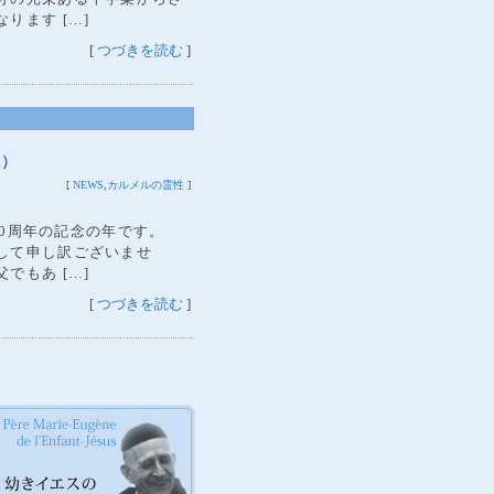
ります […]
[
つづきを読む
]
1）
[
NEWS
,
カルメルの霊性
]
00周年の記念の年です。
して申し訳ございませ
でもあ […]
[
つづきを読む
]