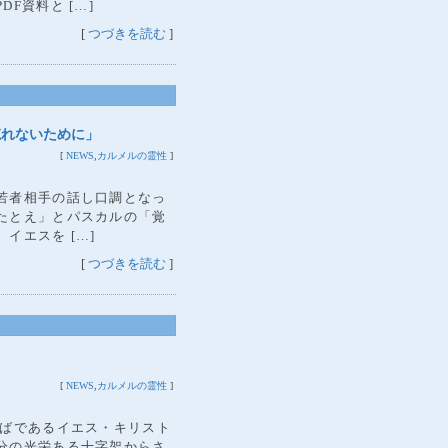
F資料と […]
[
つづきを読む
]
忘れないために」
[
NEWS
,
カルメルの霊性
]
若者相手の話し口調となっ
たとえ」とパスカルの「覚
イエスを […]
[
つづきを読む
]
[
NEWS
,
カルメルの霊性
]
とばであるイエス・キリスト
分の光栄ある十字架からさ