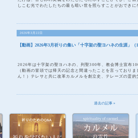
しこむ光でわたしたちの最も暗い世を照らすことがおできにな
2026年3月22日
【動画】2026年3月祈りの集い「十字架の聖ヨハネの生涯」（
2026年は十字架の聖ヨハネの、列聖300年、教会博士宣布1
（動画の冒頭では帰天の記念と間違ったことを言っておりま
ん！）テレサと共に改革カルメルを創立史、テレーズの霊的父
過去の記事 »