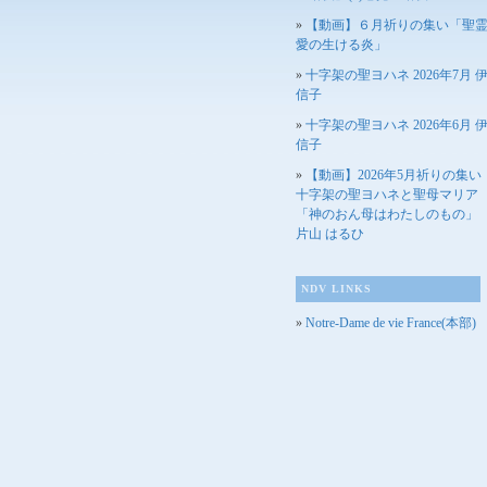
【動画】６月祈りの集い「聖
愛の生ける炎」
十字架の聖ヨハネ 2026年7月 
信子
十字架の聖ヨハネ 2026年6月 
信子
【動画】2026年5月祈りの集
十字架の聖ヨハネと聖母マリ
「神のおん母はわたしのもの
片山 はるひ
NDV LINKS
Notre-Dame de vie France(本部)