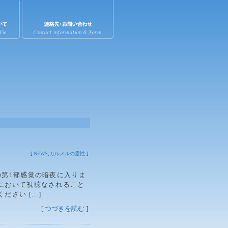
[
NEWS
,
カルメルの霊性
]
の第1部感覚の暗夜に入りま
において視聴なされること
ださい […]
[
つづきを読む
]