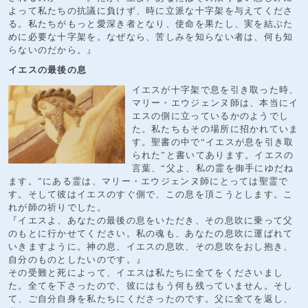
よって私たちの抗議に負けず、時に立派な十字架を与えてくださ
る。私たちがもっと愛深き者となり、使命を果たし、実を結ぶた
めに必要な十字架を。なぜなら、苦しみを知らない者は、何も知
らないのだから。』
イエスの最後の息
イエスが十字架で息を引き取った時、
マリー・エウジェンヌ師は、本当にイ
エスの側に立っているかのようでし
た。私たちもその場所に招かれていま
す。聖書の中で“イエスが息を引き取
られた”と書いてあります。イエスの
言葉、“父よ、私の霊を御手にゆだね
ます。”にある霊は、マリー・エウジェンヌ師にとっては聖霊で
す。そして彼はイエスのすぐ側で、この息を頂こうとします。こ
れが師の祈りでした。
『イエスよ、あなたの最後の息をいただき、その息吹に乗って父
のもとに行かせてください。私の魂も、あなたの息吹に運ばれて
いきますように。神の息、イエスの息吹、その息吹をおし抱き、
自分のものとしたいのです。』
その受難と死によって、イエスは私たちに全てをくださいまし
た。全てを下さったので、彼にはもう何も残っていません。そし
て、ご自分自身を私たちにくださったのです。父に全てを返し、