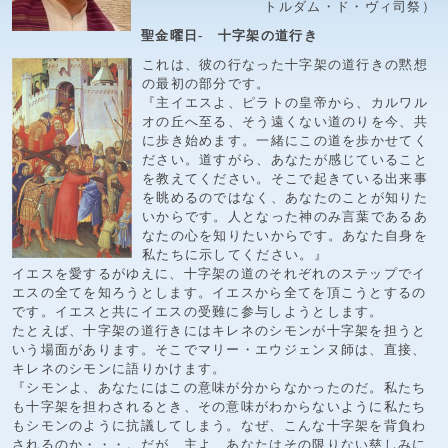
トルダム・ド・ヴィ司祭）
聖金曜日- 十字架の道行き
これは、彼の行なった十字架の道行きの黙想
の最初の部分です。
『主イエスよ、ピラトの皇帝から、カルワル
オの丘へ至る、そう遠くない道のりを今、共
に歩き始めます。一緒にこの道を歩かせてく
ださい。道すがら、あなたが感じていること
を教えてください。そこで起きている出来事
を眺めるのではなく、あなたのことが知りた
いからです。人となった神のみ言葉であるあ
なたの心を知りたいからです。あなた自身を
私たちに示してください。』
イエスを愛するがゆえに、十字架の道のそれぞれのステップでイ
エスの全てを知ろうとします。イエスから全てを頂こうとするの
です。イエスと共にイエスの受難に参与しようとします。
たとえば、十字架の道行きにはキレネのシモンが十字架を担うと
いう場面があります。そこでマリー・エウジェンヌ師は、直接、
キレネのシモンに語りかけます。
『シモンよ、あなたにはこの意味が分からなかったのだ。私たち
も十字架を担わされるとき、その意味がわからないように私たち
もシモンのように抗議してしまう。なぜ、こんな十字架を背負わ
されるのか・・・。だが、主よ、あなたはその限りない慈しみに