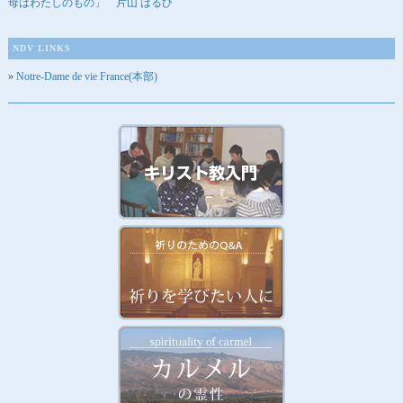
母はわたしのもの」 片山 はるひ
NDV LINKS
Notre-Dame de vie France(本部)