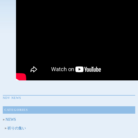
NDV NEWS
CATEGORIES
NEWS
祈りの集い