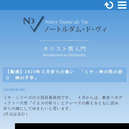
【動画】2023年３月祈りの集い 「ミサ：神の民の祈
り 神の子羊」
2023年3月18日
ミサ・シリーズの３回目最終回です。 ４月からは、教皇ベネデ
ィクト一六世『イエスの祈り』とテレーズの教えをともに読み、
祈りの糧にしてゆきたいと思います。
(片山はるひ）