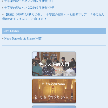
十字架の聖ヨハネ 2026年7月 伊従 信子
十字架の聖ヨハネ 2026年6月 伊従 信子
【動画】2026年5月祈りの集い 十字架の聖ヨハネと聖母マリア 「神のおん
母はわたしのもの」 片山 はるひ
NDV LINKS
Notre-Dame de vie France(本部)