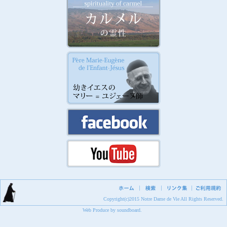
Copyright(c)2015 Notre Dame de Vie All Rights Reserved.
Web Produce
by
soundboard
.