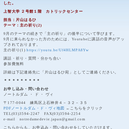
した。
上智大学 ２号館１階 カトリックセンター
担当：片山はるひ
テーマ：主の祈り(2)
9月のテーマの続きで「主の祈り」の後半について学びます。
9月に来られなかった方のためには、Youtubeに講話の音声がアッ
プされております。
主の祈り(1)
https://youtu.be/Uf4HLMPA8Yw
講話・祈り・質問・分かち合い
参加費無料
詳細は下記連絡先に「片山はるひ宛」としてご連絡ください。
＊＊＊＊＊＊＊＊＊
お申し込み・問い合わせ
ノートルダム ・ ド ・ ヴィ
〒177-0044 練馬区上石神井４－３２－３５
PDFノートルダム・ド・ヴィ地図
←こちらをクリック
TEL(03)3594-2247 FAX(03)3594-2254
e-mail notredamedevie.japan@gmail.com
こちらからも、お申込み・問い合わせをしていただけます。