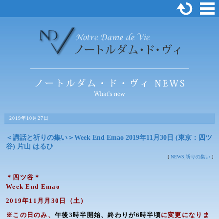
2019年10月27日
＜講話と祈りの集い＞Week End Emao 2019年11月30日 (東京：四ツ
谷) 片山 はるひ
[
NEWS
,
祈りの集い
]
＊四ツ谷＊
Week End Emao
2019年11月月30日（土）
※この日のみ、
午後3時半開始、終わりが6時半頃
に変更になりま