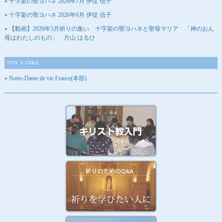
十字架の聖ヨハネ 2026年7月 伊従 信子
十字架の聖ヨハネ 2026年6月 伊従 信子
【動画】2026年5月祈りの集い 十字架の聖ヨハネと聖母マリア 「神のおん
母はわたしのもの」 片山 はるひ
NDV LINKS
Notre-Dame de vie France(本部)