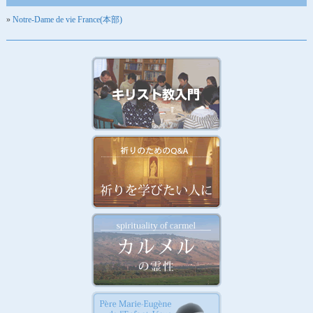
Notre-Dame de vie France(本部)